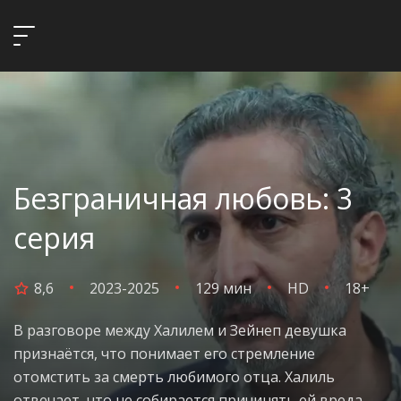
Безграничная любовь: 3
серия
8,6
2023-2025
129 мин
HD
18+
В разговоре между Халилем и Зейнеп девушка
признаётся, что понимает его стремление
отомстить за смерть любимого отца. Халиль
отвечает, что не собирается причинять ей вреда —