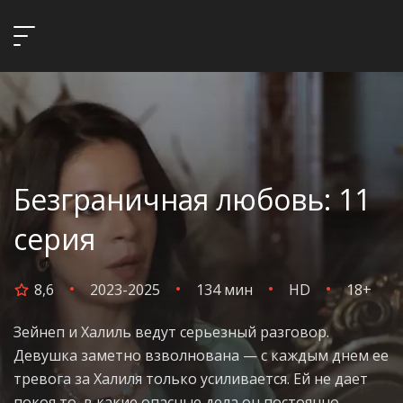
Безграничная любовь: 11
серия
8,6
2023-2025
134 мин
HD
18+
Зейнеп и Халиль ведут серьезный разговор.
Девушка заметно взволнована — с каждым днем ее
тревога за Халиля только усиливается. Ей не дает
покоя то, в какие опасные дела он постоянно