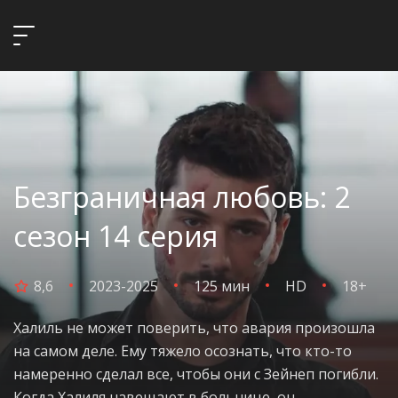
Безграничная любовь: 2
сезон 14 серия
8,6
2023-2025
125 мин
HD
18+
Халиль не может поверить, что авария произошла
на самом деле. Ему тяжело осознать, что кто-то
намеренно сделал все, чтобы они с Зейнеп погибли.
Когда Халиля навещают в больнице, он