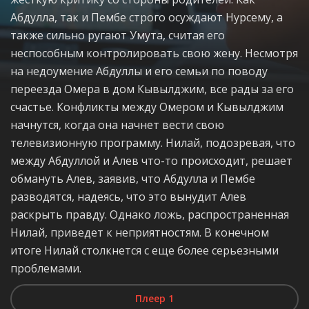
Абдулла, так и Пембе строго осуждают Нурсему, а
также сильно ругают Умута, считая его
неспособным контролировать свою жену. Несмотря
на недоумение Абдуллы и его семьи по поводу
переезда Омера в дом Кывылджим, все рады за его
счастье. Конфликты между Омером и Кывылджим
начнутся, когда она начнет вести свою
телевизионную программу. Нилай, подозревая, что
между Абдуллой и Алев что-то происходит, решает
обмануть Алев, заявив, что Абдулла и Пембе
разводятся, надеясь, что это вынудит Алев
раскрыть правду. Однако ложь, распространенная
Нилай, приведет к неприятностям. В конечном
итоге Нилай столкнется с еще более серьезными
проблемами.
Плеер 1