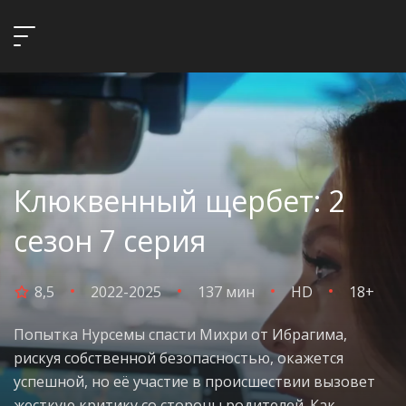
Клюквенный щербет: 2
сезон 7 серия
8,5
2022-2025
137 мин
HD
18+
Попытка Нурсемы спасти Михри от Ибрагима,
рискуя собственной безопасностью, окажется
успешной, но её участие в происшествии вызовет
жесткую критику со стороны родителей. Как